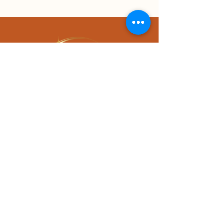
Prendre rendez-vous
Tel.
06 74 61 71 16
sophie.cornier@hotmail.fr
Adresse cabinet
383 Route de requetch