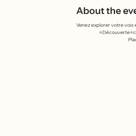
About the ev
Venez explorer votre voix e
                     
      