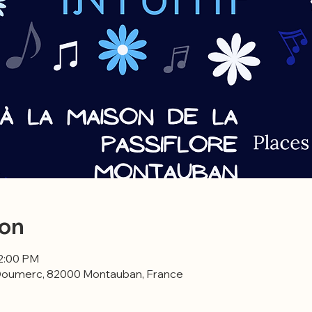
ion
12:00 PM
Doumerc, 82000 Montauban, France