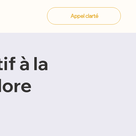
Appel clarté
Événements
Contact
if à la
lore