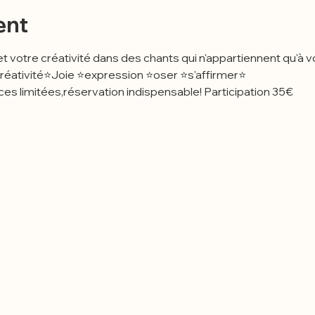
ent
t votre créativité dans des chants qui n'appartiennent qu'à v
    ⭐Découverte⭐créativité⭐Joie ⭐expression ⭐oser ⭐s'affirmer⭐
                                                   Places limitées,réservation indispensable! Participation 35€